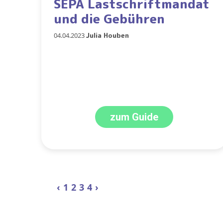
SEPA Lastschriftmandat
und die Gebühren
04.04.2023
Julia Houben
zum Guide
‹
1
2
3
4
›